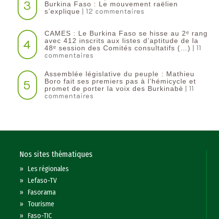
3
Burkina Faso : Le mouvement raëlien
| 12 commentaires
s’explique
CAMES : Le Burkina Faso se hisse au 2ᵉ rang
4
avec 412 inscrits aux listes d’aptitude de la
| 11
48ᵉ session des Comités consultatifs (…)
commentaires
Assemblée législative du peuple : Mathieu
5
Boro fait ses premiers pas à l’hémicycle et
| 11
promet de porter la voix des Burkinabè
commentaires
Nos sites thématiques
»
Les régionales
»
Lefaso-TV
»
Fasorama
»
Tourisme
»
Faso-TIC