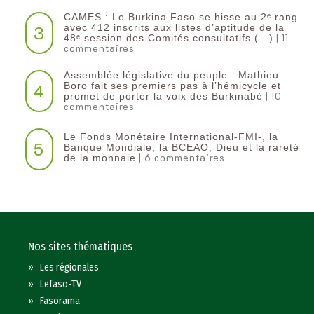
CAMES : Le Burkina Faso se hisse au 2ᵉ rang
3
avec 412 inscrits aux listes d’aptitude de la
| 11
48ᵉ session des Comités consultatifs (…)
commentaires
Assemblée législative du peuple : Mathieu
4
Boro fait ses premiers pas à l’hémicycle et
| 10
promet de porter la voix des Burkinabè
commentaires
Le Fonds Monétaire International-FMI-, la
5
Banque Mondiale, la BCEAO, Dieu et la rareté
| 6 commentaires
de la monnaie
Nos sites thématiques
»
Les régionales
»
Lefaso-TV
»
Fasorama