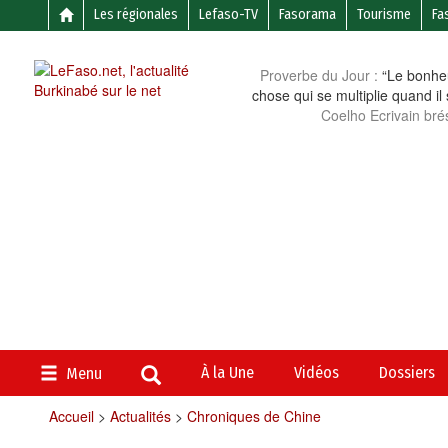
Les régionales
Lefaso-TV
Fasorama
Tourisme
Fa
Proverbe du Jour :
“Le bonheu
chose qui se multiplie quand il
Coelho Ecrivain brés
À la Une
Vidéos
Dossiers
Menu
Accueil
>
Actualités
>
Chroniques de Chine