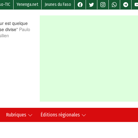
so-TIC
Yenenga.net
Jeunes du Faso
r est quelque
 se divise”
Paulo
ilien
Rubriques
Éditions régionales