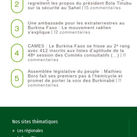
2
regrettent les propos du président Bola Tinubu
| 15 commentaires
sur la sécurité au Sahel
Une ambassade pour les extraterrestres au
3
Burkina Faso : Le mouvement raëlien
| 12 commentaires
s’explique
CAMES : Le Burkina Faso se hisse au 2ᵉ rang
4
avec 412 inscrits aux listes d’aptitude de la
| 11
48ᵉ session des Comités consultatifs (…)
commentaires
Assemblée législative du peuple : Mathieu
5
Boro fait ses premiers pas à l’hémicycle et
| 11
promet de porter la voix des Burkinabè
commentaires
Nos sites thématiques
»
Les régionales