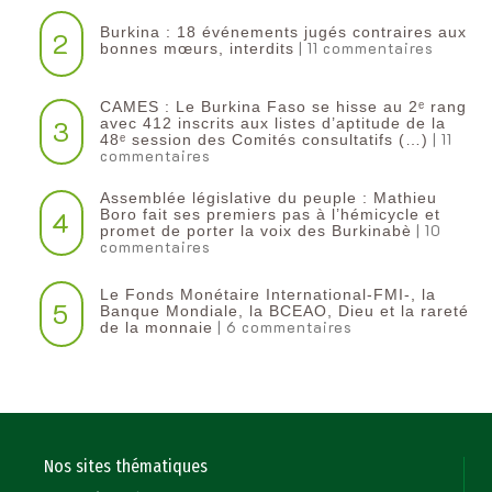
Burkina : 18 événements jugés contraires aux
2
| 11 commentaires
bonnes mœurs, interdits
CAMES : Le Burkina Faso se hisse au 2ᵉ rang
3
avec 412 inscrits aux listes d’aptitude de la
| 11
48ᵉ session des Comités consultatifs (…)
commentaires
Assemblée législative du peuple : Mathieu
4
Boro fait ses premiers pas à l’hémicycle et
| 10
promet de porter la voix des Burkinabè
commentaires
Le Fonds Monétaire International-FMI-, la
5
Banque Mondiale, la BCEAO, Dieu et la rareté
| 6 commentaires
de la monnaie
Nos sites thématiques