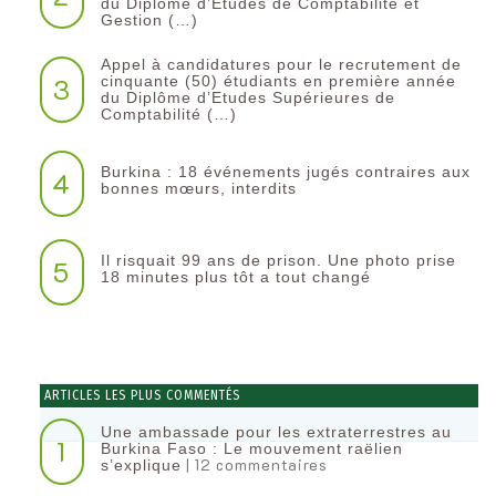
du Diplôme d’Etudes de Comptabilité et
Gestion (…)
Appel à candidatures pour le recrutement de
3
cinquante (50) étudiants en première année
du Diplôme d’Etudes Supérieures de
Comptabilité (…)
Burkina : 18 événements jugés contraires aux
4
bonnes mœurs, interdits
Il risquait 99 ans de prison. Une photo prise
5
18 minutes plus tôt a tout changé
ARTICLES LES PLUS COMMENTÉS
Une ambassade pour les extraterrestres au
1
Burkina Faso : Le mouvement raëlien
| 12 commentaires
s’explique