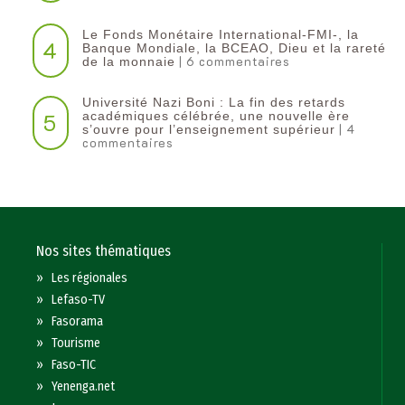
Le Fonds Monétaire International-FMI-, la
4
Banque Mondiale, la BCEAO, Dieu et la rareté
| 6 commentaires
de la monnaie
Université Nazi Boni : La fin des retards
5
académiques célébrée, une nouvelle ère
| 4
s’ouvre pour l’enseignement supérieur
commentaires
Nos sites thématiques
»
Les régionales
»
Lefaso-TV
»
Fasorama
»
Tourisme
»
Faso-TIC
»
Yenenga.net