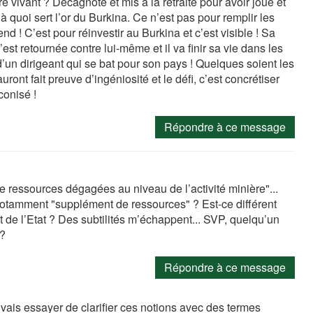
 vivant ? Décagnoté et mis à la retraite pour avoir joué et
à quoi sert l’or du Burkina. Ce n’est pas pour remplir les
d ! C’est pour réinvestir au Burkina et c’est visible ! Sa
t retournée contre lui-même et il va finir sa vie dans les
d’un dirigeant qui se bat pour son pays ! Quelques soient les
ont fait preuve d’ingéniosité et le défi, c’est concrétiser
conisé !
Répondre à ce message
 ressources dégagées au niveau de l’activité minière"...
notamment "supplément de ressources" ? Est-ce différent
 de l’Etat ? Des subtilités m’échappent... SVP, quelqu’un
 ?
Répondre à ce message
e vais essayer de clarifier ces notions avec des termes