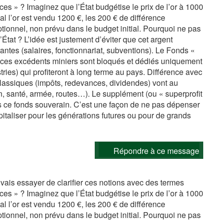
es » ? Imaginez que l’État budgétise le prix de l’or à 1000
ial l’or est vendu 1200 €, les 200 € de différence
ionnel, non prévu dans le budget initial. Pourquoi ne pas
État ? L’idée est justement d’éviter que cet argent
tes (salaires, fonctionnariat, subventions). Le Fonds «
: ces excédents miniers sont bloqués et dédiés uniquement
tries) qui profiteront à long terme au pays. Différence avec
classiques (impôts, redevances, dividendes) vont au
on, santé, armée, routes…). Le supplément (ou « superprofit
ns ce fonds souverain. C’est une façon de ne pas dépenser
italiser pour les générations futures ou pour de grands
Répondre à ce message
e vais essayer de clarifier ces notions avec des termes
es » ? Imaginez que l’État budgétise le prix de l’or à 1000
ial l’or est vendu 1200 €, les 200 € de différence
ionnel, non prévu dans le budget initial. Pourquoi ne pas