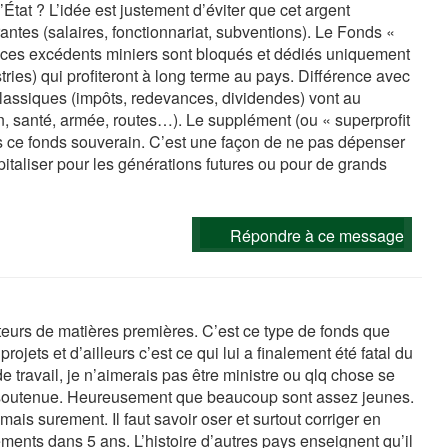
État ? L’idée est justement d’éviter que cet argent
tes (salaires, fonctionnariat, subventions). Le Fonds «
: ces excédents miniers sont bloqués et dédiés uniquement
tries) qui profiteront à long terme au pays. Différence avec
classiques (impôts, redevances, dividendes) vont au
on, santé, armée, routes…). Le supplément (ou « superprofit
ns ce fonds souverain. C’est une façon de ne pas dépenser
italiser pour les générations futures ou pour de grands
Répondre à ce message
eurs de matières premières. C’est ce type de fonds que
rojets et d’ailleurs c’est ce qui lui a finalement été fatal du
de travail, je n’aimerais pas être ministre ou qlq chose se
soutenue. Heureusement que beaucoup sont assez jeunes.
mais surement. Il faut savoir oser et surtout corriger en
ments dans 5 ans. L’histoire d’autres pays enseignent qu’il