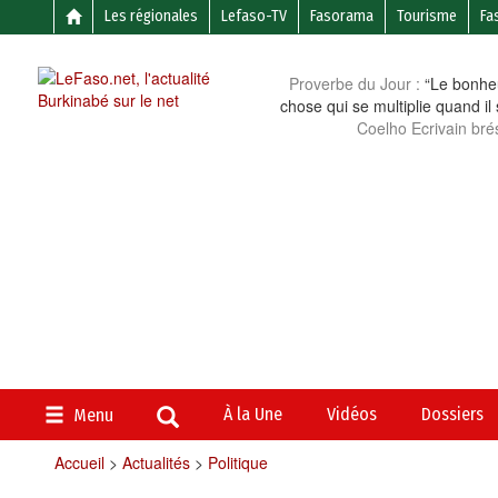
Les régionales
Lefaso-TV
Fasorama
Tourisme
Fa
Proverbe du Jour :
“Le bonheu
chose qui se multiplie quand il
Coelho Ecrivain brés
À la Une
Vidéos
Dossiers
Menu
Accueil
>
Actualités
>
Politique