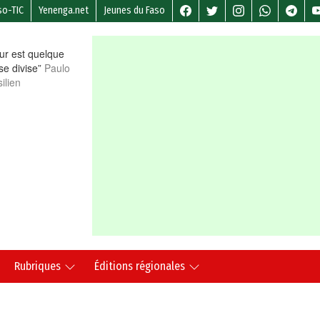
so-TIC
Yenenga.net
Jeunes du Faso
r est quelque
 se divise”
Paulo
ilien
Rubriques
Éditions régionales