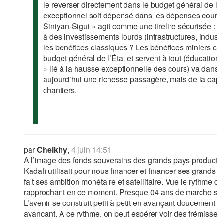
le reverser directement dans le budget général de l’
exceptionnel soit dépensé dans les dépenses couran
Siniyan-Sigui » agit comme une tirelire sécurisée 
à des investissements lourds (infrastructures, indus
les bénéfices classiques ? Les bénéfices miniers 
budget général de l’État et servent à tout (éducati
» lié à la hausse exceptionnelle des cours) va da
aujourd’hui une richesse passagère, mais de la cap
chantiers.
par
Cheikhy
,
4 juin 14:51
A l’image des fonds souverains des grands pays product
Kadafi utilisait pour nous financer et financer ses grands p
fait ses ambition monétaire et satellitaire. Vue le rythme 
rapprochant en ce moment. Presque 04 ans de marche 
L’avenir se construit petit à petit en avançant doucement 
avançant. A ce rythme, on peut espérer voir des frémisse