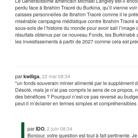
Le Généralissime américain Michael Langley est-il encore
perdu face à Ibrahim Traoré du Burkina, qu’il vienne voir 
caisses personnelles de Ibrahim Traoré comme il le préten
misérable campagne médiatique contre Ibrahim Traoré s’es
sous-sols de l’histoire du monde pour avoir sali l’image 
résultats obtenus par ce nouveau Fonds, les Burkinabè aur
les investissements à partir de 2027 comme cela est pré
par
kwiliga
,
22 mai 08:34
"un fonds souverain minier alimenté par le supplément de
Désolé, mais je n’ai pas compris le sens de ce propos, 
des bénéfices ? Pourquoi n’est-ce pas reversé au budget
peut-il m’éclairer en termes simples et compréhensibles
par
IDO
,
2 juin 08:34
Bonjour, votre question est tout à fait pertinente. J