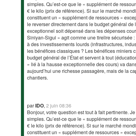
simples. Qu’est-ce que le « supplément de ressourc
€ le kilo (prix de référence). Si sur le marché mond
constituent un « supplément de ressources » except
le reverser directement dans le budget général de l’
exceptionnel soit dépensé dans les dépenses couran
Siniyan-Sigui » agit comme une tirelire sécurisée 
à des investissements lourds (infrastructures, indus
les bénéfices classiques ? Les bénéfices miniers 
budget général de l’État et servent à tout (éducati
» lié à la hausse exceptionnelle des cours) va da
aujourd’hui une richesse passagère, mais de la cap
chantiers.
par
IDO
,
2 juin 08:36
Bonjour, votre question est tout à fait pertinente. J
simples. Qu’est-ce que le « supplément de ressourc
€ le kilo (prix de référence). Si sur le marché mond
constituent un « supplément de ressources » except