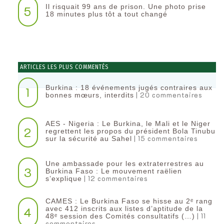
Il risquait 99 ans de prison. Une photo prise
5
18 minutes plus tôt a tout changé
ARTICLES LES PLUS COMMENTÉS
Burkina : 18 événements jugés contraires aux
1
| 20 commentaires
bonnes mœurs, interdits
AES - Nigeria : Le Burkina, le Mali et le Niger
2
regrettent les propos du président Bola Tinubu
| 15 commentaires
sur la sécurité au Sahel
Une ambassade pour les extraterrestres au
3
Burkina Faso : Le mouvement raëlien
| 12 commentaires
s’explique
CAMES : Le Burkina Faso se hisse au 2ᵉ rang
4
avec 412 inscrits aux listes d’aptitude de la
| 11
48ᵉ session des Comités consultatifs (…)
commentaires