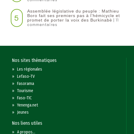
Assemblée législative du peuple : Mathieu
5
Boro fait ses premiers pas à l’hémicycle et
| 11
promet de porter la voix des Burkinabè
commentaires
Nos sites thématiques
»
Les régionales
»
Lefaso-TV
»
Fasorama
»
Tourisme
»
Faso-TIC
»
Yenenga.net
»
Jeunes
Nos liens utiles
»
A propos...