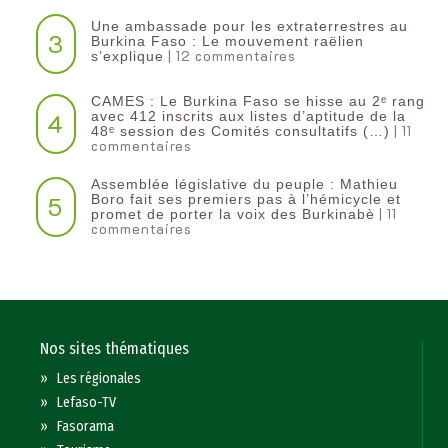
Une ambassade pour les extraterrestres au
3
Burkina Faso : Le mouvement raëlien
| 12 commentaires
s’explique
CAMES : Le Burkina Faso se hisse au 2ᵉ rang
4
avec 412 inscrits aux listes d’aptitude de la
| 11
48ᵉ session des Comités consultatifs (…)
commentaires
Assemblée législative du peuple : Mathieu
5
Boro fait ses premiers pas à l’hémicycle et
| 11
promet de porter la voix des Burkinabè
commentaires
Nos sites thématiques
»
Les régionales
»
Lefaso-TV
»
Fasorama