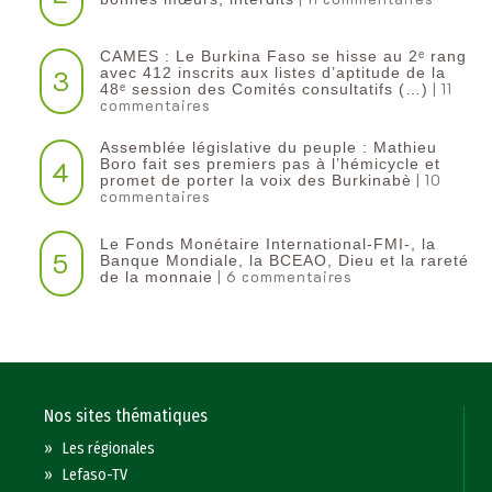
CAMES : Le Burkina Faso se hisse au 2ᵉ rang
3
avec 412 inscrits aux listes d’aptitude de la
| 11
48ᵉ session des Comités consultatifs (…)
commentaires
Assemblée législative du peuple : Mathieu
4
Boro fait ses premiers pas à l’hémicycle et
| 10
promet de porter la voix des Burkinabè
commentaires
Le Fonds Monétaire International-FMI-, la
5
Banque Mondiale, la BCEAO, Dieu et la rareté
| 6 commentaires
de la monnaie
Nos sites thématiques
»
Les régionales
»
Lefaso-TV