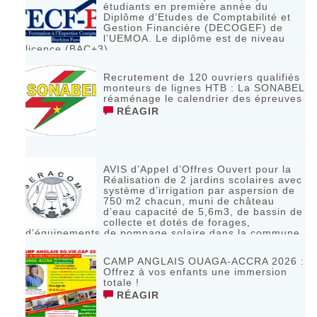
étudiants en première année du
Diplôme d’Etudes de Comptabilité et
Gestion Financière (DECOGEF) de
l’UEMOA. Le diplôme est de niveau
licence (BAC+3)
RÉAGIR
Recrutement de 120 ouvriers qualifiés
monteurs de lignes HTB : La SONABEL
réaménage le calendrier des épreuves
RÉAGIR
AVIS d’Appel d’Offres Ouvert pour la
Réalisation de 2 jardins scolaires avec
système d’irrigation par aspersion de
750 m2 chacun, muni de château
d’eau capacité de 5,6m3, de bassin de
collecte et dotés de forages,
d’équipements de pompage solaire dans la commune
de Bagassi région des BANKUI
RÉAGIR
CAMP ANGLAIS OUAGA-ACCRA 2026 :
Offrez à vos enfants une immersion
totale !
RÉAGIR