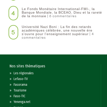
Le Fonds Monétaire International-FMI-, la
4
Banque Mondiale, la BCEAO, Dieu et la rareté
| 6 commentaires
de la monnaie
Université Nazi Boni : La fin des retards
5
académiques célébrée, une nouvelle ère
| 4
s’ouvre pour l’enseignement supérieur
commentaires
Nos sites thématiques
»
Les régionales
»
Lefaso-TV
»
Fasorama
»
Tourisme
»
Faso-TIC
»
Yenenga.net