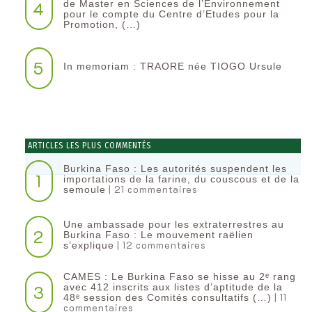
4
de Master en Sciences de l’Environnement
pour le compte du Centre d’Etudes pour la
Promotion, (…)
5
In memoriam : TRAORE née TIOGO Ursule
ARTICLES LES PLUS COMMENTÉS
Burkina Faso : Les autorités suspendent les
1
importations de la farine, du couscous et de la
| 21 commentaires
semoule
Une ambassade pour les extraterrestres au
2
Burkina Faso : Le mouvement raëlien
| 12 commentaires
s’explique
CAMES : Le Burkina Faso se hisse au 2ᵉ rang
3
avec 412 inscrits aux listes d’aptitude de la
| 11
48ᵉ session des Comités consultatifs (…)
commentaires