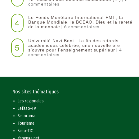
commentaires
Le Fonds Monétaire International-FMI-, la
4
Banque Mondiale, la BCEAO, Dieu et la rareté
| 6 commentaires
de la monnaie
Université Nazi Boni : La fin des retards
5
académiques célébrée, une nouvelle ère
| 4
s’ouvre pour l’enseignement supérieur
commentaires
Nos sites thématiques
»
Les régionales
»
Lefaso-TV
»
Fasorama
»
Tourisme
»
Faso-TIC
»
Yenenga.net