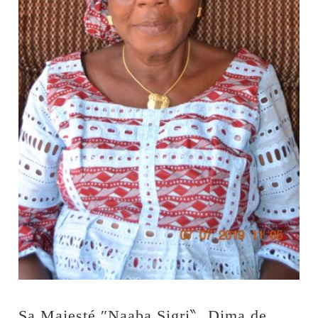
Sa Majesté ″Naaba Sigri‶, Dima de