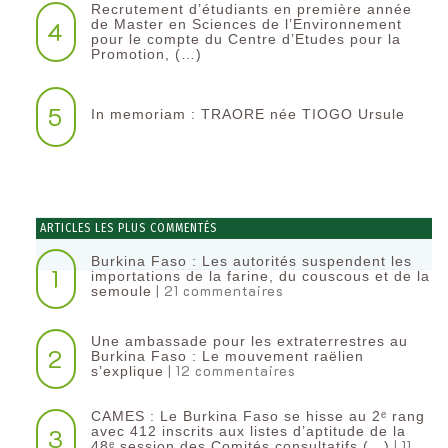
Recrutement d’étudiants en première année
4
de Master en Sciences de l’Environnement
pour le compte du Centre d’Etudes pour la
Promotion, (…)
5
In memoriam : TRAORE née TIOGO Ursule
ARTICLES LES PLUS COMMENTÉS
Burkina Faso : Les autorités suspendent les
1
importations de la farine, du couscous et de la
| 21 commentaires
semoule
Une ambassade pour les extraterrestres au
2
Burkina Faso : Le mouvement raëlien
| 12 commentaires
s’explique
CAMES : Le Burkina Faso se hisse au 2ᵉ rang
3
avec 412 inscrits aux listes d’aptitude de la
| 11
48ᵉ session des Comités consultatifs (…)