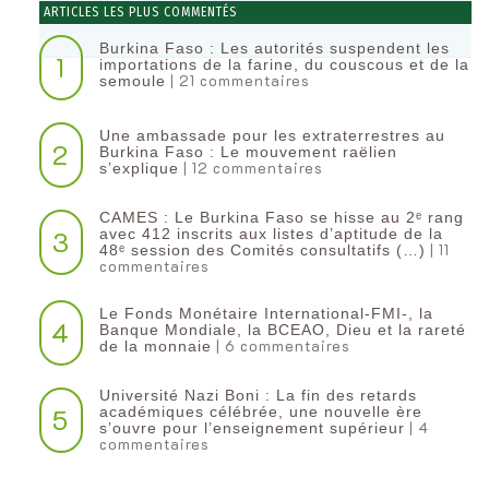
ARTICLES LES PLUS COMMENTÉS
Burkina Faso : Les autorités suspendent les
1
importations de la farine, du couscous et de la
| 21 commentaires
semoule
Une ambassade pour les extraterrestres au
2
Burkina Faso : Le mouvement raëlien
| 12 commentaires
s’explique
CAMES : Le Burkina Faso se hisse au 2ᵉ rang
3
avec 412 inscrits aux listes d’aptitude de la
| 11
48ᵉ session des Comités consultatifs (…)
commentaires
Le Fonds Monétaire International-FMI-, la
4
Banque Mondiale, la BCEAO, Dieu et la rareté
| 6 commentaires
de la monnaie
Université Nazi Boni : La fin des retards
5
académiques célébrée, une nouvelle ère
| 4
s’ouvre pour l’enseignement supérieur
commentaires