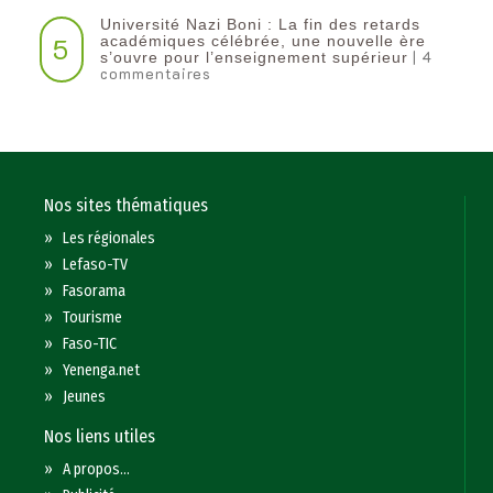
Université Nazi Boni : La fin des retards
5
académiques célébrée, une nouvelle ère
| 4
s’ouvre pour l’enseignement supérieur
commentaires
Nos sites thématiques
»
Les régionales
»
Lefaso-TV
»
Fasorama
»
Tourisme
»
Faso-TIC
»
Yenenga.net
»
Jeunes
Nos liens utiles
»
A propos...