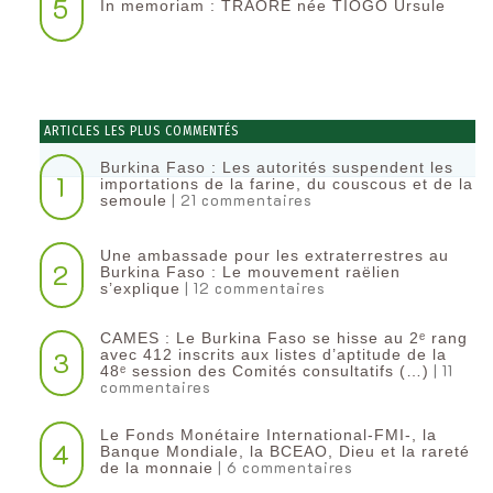
5
In memoriam : TRAORE née TIOGO Ursule
ARTICLES LES PLUS COMMENTÉS
Burkina Faso : Les autorités suspendent les
1
importations de la farine, du couscous et de la
| 21 commentaires
semoule
Une ambassade pour les extraterrestres au
2
Burkina Faso : Le mouvement raëlien
| 12 commentaires
s’explique
CAMES : Le Burkina Faso se hisse au 2ᵉ rang
3
avec 412 inscrits aux listes d’aptitude de la
| 11
48ᵉ session des Comités consultatifs (…)
commentaires
Le Fonds Monétaire International-FMI-, la
4
Banque Mondiale, la BCEAO, Dieu et la rareté
| 6 commentaires
de la monnaie