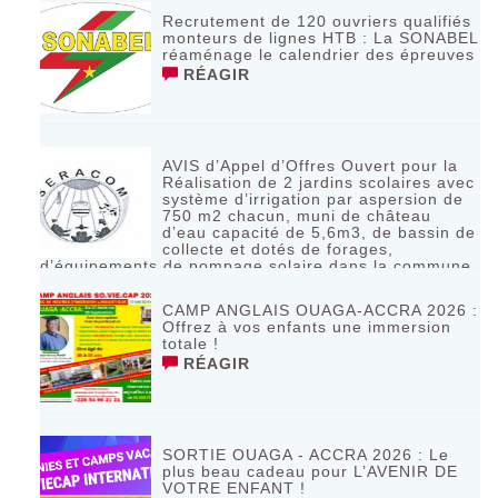
Recrutement de 120 ouvriers qualifiés
monteurs de lignes HTB : La SONABEL
réaménage le calendrier des épreuves
RÉAGIR
AVIS d’Appel d’Offres Ouvert pour la
Réalisation de 2 jardins scolaires avec
système d’irrigation par aspersion de
750 m2 chacun, muni de château
d’eau capacité de 5,6m3, de bassin de
collecte et dotés de forages,
d’équipements de pompage solaire dans la commune
de Bagassi région des BANKUI
RÉAGIR
CAMP ANGLAIS OUAGA-ACCRA 2026 :
Offrez à vos enfants une immersion
totale !
RÉAGIR
SORTIE OUAGA - ACCRA 2026 : Le
plus beau cadeau pour L’AVENIR DE
VOTRE ENFANT !