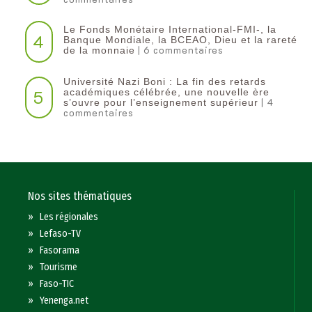
Le Fonds Monétaire International-FMI-, la
4
Banque Mondiale, la BCEAO, Dieu et la rareté
| 6 commentaires
de la monnaie
Université Nazi Boni : La fin des retards
5
académiques célébrée, une nouvelle ère
| 4
s’ouvre pour l’enseignement supérieur
commentaires
Nos sites thématiques
»
Les régionales
»
Lefaso-TV
»
Fasorama
»
Tourisme
»
Faso-TIC
»
Yenenga.net