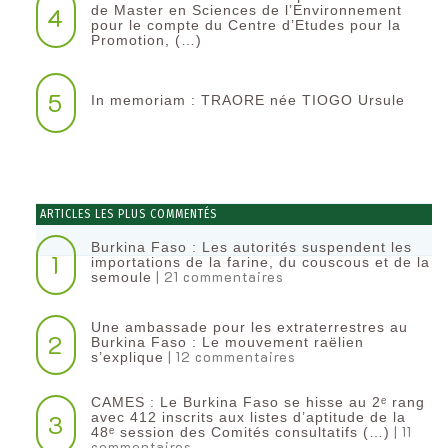
4
de Master en Sciences de l’Environnement
pour le compte du Centre d’Etudes pour la
Promotion, (…)
5
In memoriam : TRAORE née TIOGO Ursule
ARTICLES LES PLUS COMMENTÉS
Burkina Faso : Les autorités suspendent les
1
importations de la farine, du couscous et de la
| 21 commentaires
semoule
Une ambassade pour les extraterrestres au
2
Burkina Faso : Le mouvement raëlien
| 12 commentaires
s’explique
CAMES : Le Burkina Faso se hisse au 2ᵉ rang
3
avec 412 inscrits aux listes d’aptitude de la
| 11
48ᵉ session des Comités consultatifs (…)
commentaires