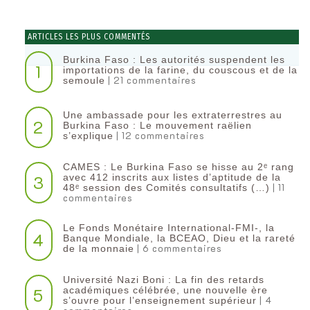
ARTICLES LES PLUS COMMENTÉS
Burkina Faso : Les autorités suspendent les
1
importations de la farine, du couscous et de la
| 21 commentaires
semoule
Une ambassade pour les extraterrestres au
2
Burkina Faso : Le mouvement raëlien
| 12 commentaires
s’explique
CAMES : Le Burkina Faso se hisse au 2ᵉ rang
3
avec 412 inscrits aux listes d’aptitude de la
| 11
48ᵉ session des Comités consultatifs (…)
commentaires
Le Fonds Monétaire International-FMI-, la
4
Banque Mondiale, la BCEAO, Dieu et la rareté
| 6 commentaires
de la monnaie
Université Nazi Boni : La fin des retards
5
académiques célébrée, une nouvelle ère
| 4
s’ouvre pour l’enseignement supérieur