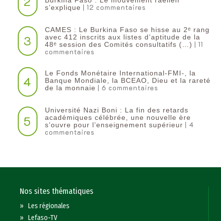
2
Burkina Faso : Le mouvement raëlien
| 12 commentaires
s’explique
CAMES : Le Burkina Faso se hisse au 2ᵉ rang
3
avec 412 inscrits aux listes d’aptitude de la
| 11
48ᵉ session des Comités consultatifs (…)
commentaires
Le Fonds Monétaire International-FMI-, la
4
Banque Mondiale, la BCEAO, Dieu et la rareté
| 6 commentaires
de la monnaie
Université Nazi Boni : La fin des retards
5
académiques célébrée, une nouvelle ère
| 4
s’ouvre pour l’enseignement supérieur
commentaires
Nos sites thématiques
»
Les régionales
»
Lefaso-TV