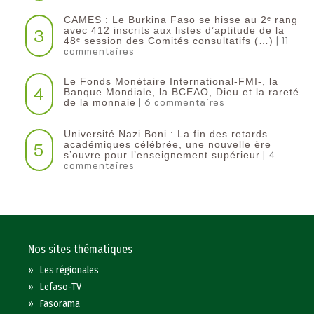
CAMES : Le Burkina Faso se hisse au 2ᵉ rang
3
avec 412 inscrits aux listes d’aptitude de la
| 11
48ᵉ session des Comités consultatifs (…)
commentaires
Le Fonds Monétaire International-FMI-, la
4
Banque Mondiale, la BCEAO, Dieu et la rareté
| 6 commentaires
de la monnaie
Université Nazi Boni : La fin des retards
5
académiques célébrée, une nouvelle ère
| 4
s’ouvre pour l’enseignement supérieur
commentaires
Nos sites thématiques
»
Les régionales
»
Lefaso-TV
»
Fasorama