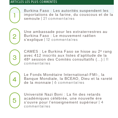
ARTICLES LES PLUS COMMENTÉS
Burkina Faso : Les autorités suspendent les
1
importations de la farine, du couscous et de la
| 21 commentaires
semoule
Une ambassade pour les extraterrestres au
2
Burkina Faso : Le mouvement raëlien
| 12 commentaires
s’explique
CAMES : Le Burkina Faso se hisse au 2ᵉ rang
3
avec 412 inscrits aux listes d’aptitude de la
| 11
48ᵉ session des Comités consultatifs (…)
commentaires
Le Fonds Monétaire International-FMI-, la
4
Banque Mondiale, la BCEAO, Dieu et la rareté
| 6 commentaires
de la monnaie
Université Nazi Boni : La fin des retards
5
académiques célébrée, une nouvelle ère
| 4
s’ouvre pour l’enseignement supérieur
commentaires