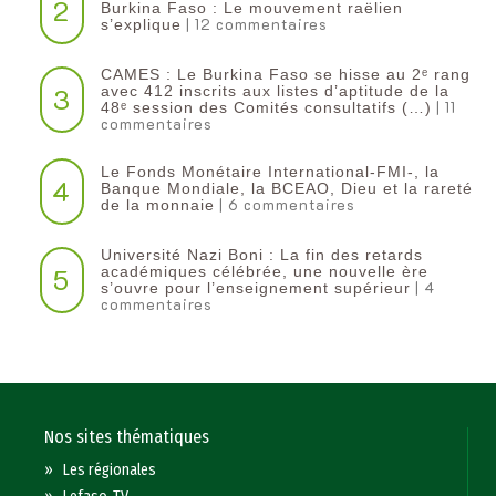
2
Burkina Faso : Le mouvement raëlien
| 12 commentaires
s’explique
CAMES : Le Burkina Faso se hisse au 2ᵉ rang
3
avec 412 inscrits aux listes d’aptitude de la
| 11
48ᵉ session des Comités consultatifs (…)
commentaires
Le Fonds Monétaire International-FMI-, la
4
Banque Mondiale, la BCEAO, Dieu et la rareté
| 6 commentaires
de la monnaie
Université Nazi Boni : La fin des retards
5
académiques célébrée, une nouvelle ère
| 4
s’ouvre pour l’enseignement supérieur
commentaires
Nos sites thématiques
»
Les régionales