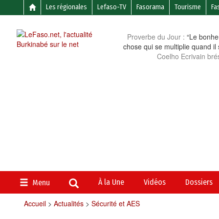
Les régionales
Lefaso-TV
Fasorama
Tourisme
Fa
Proverbe du Jour :
“Le bonheu
chose qui se multiplie quand il
Coelho Ecrivain brés
À la Une
Vidéos
Dossiers
Menu
Accueil
>
Actualités
>
Sécurité et AES