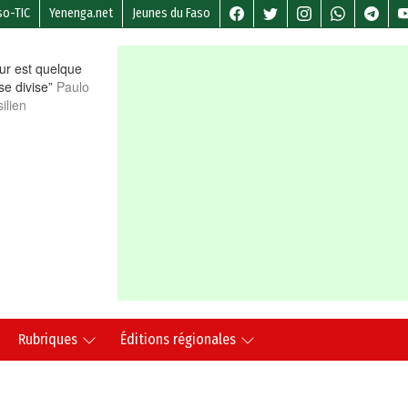
so-TIC
Yenenga.net
Jeunes du Faso
r est quelque
 se divise”
Paulo
ilien
Rubriques
Éditions régionales