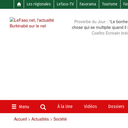
Les régionales
Lefaso-TV
Fasorama
Tourisme
Fa
Proverbe du Jour :
“Le bonheu
chose qui se multiplie quand il
Coelho Ecrivain brés
À la Une
Vidéos
Dossiers
Menu
Accueil
>
Actualités
>
Société