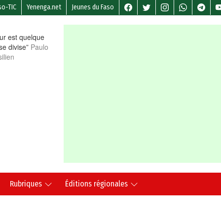
so-TIC
Yenenga.net
Jeunes du Faso
r est quelque
 se divise”
Paulo
ilien
Rubriques
Éditions régionales