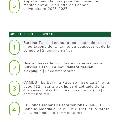
Appel à candidatures pour l’admission en
5
master niveau 2 au titre de l’année
universitaire 2026-2027
ARTICLES LES PLUS COMMENTÉS
Burkina Faso : Les autorités suspendent les
1
importations de la farine, du couscous et de la
| 21 commentaires
semoule
Une ambassade pour les extraterrestres au
2
Burkina Faso : Le mouvement raëlien
| 12 commentaires
s’explique
CAMES : Le Burkina Faso se hisse au 2ᵉ rang
3
avec 412 inscrits aux listes d’aptitude de la
| 11
48ᵉ session des Comités consultatifs (…)
commentaires
Le Fonds Monétaire International-FMI-, la
4
Banque Mondiale, la BCEAO, Dieu et la rareté
| 6 commentaires
de la monnaie