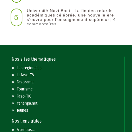
Université Nazi Boni : La fin des retards
5
académiques célébrée, une nouvelle ère
| 4
s’ouvre pour l’enseignement supérieur
commentaires
Nos sites thématiques
»
Les régionales
»
Lefaso-TV
»
Fasorama
»
Tourisme
»
Faso-TIC
»
Yenenga.net
»
Jeunes
Nos liens utiles
»
A propos...