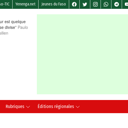
so-TIC
Yenenga.net
Jeunes du Faso
r est quelque
 se divise”
Paulo
ilien
Rubriques
Éditions régionales