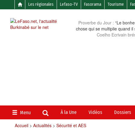
Les régionales
Lefaso-TV
Fasorama
Tourisme
Fa
Proverbe du Jour :
“Le bonheu
chose qui se multiplie quand il
Coelho Ecrivain brés
À la Une
Vidéos
Dossiers
Menu
Accueil
>
Actualités
>
Sécurité et AES