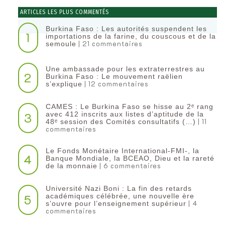
ARTICLES LES PLUS COMMENTÉS
Burkina Faso : Les autorités suspendent les
1
importations de la farine, du couscous et de la
| 21 commentaires
semoule
Une ambassade pour les extraterrestres au
2
Burkina Faso : Le mouvement raëlien
| 12 commentaires
s’explique
CAMES : Le Burkina Faso se hisse au 2ᵉ rang
3
avec 412 inscrits aux listes d’aptitude de la
| 11
48ᵉ session des Comités consultatifs (…)
commentaires
Le Fonds Monétaire International-FMI-, la
4
Banque Mondiale, la BCEAO, Dieu et la rareté
| 6 commentaires
de la monnaie
Université Nazi Boni : La fin des retards
5
académiques célébrée, une nouvelle ère
| 4
s’ouvre pour l’enseignement supérieur
commentaires