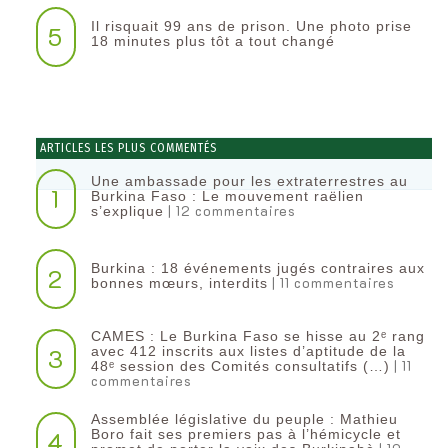
Il risquait 99 ans de prison. Une photo prise
5
18 minutes plus tôt a tout changé
ARTICLES LES PLUS COMMENTÉS
Une ambassade pour les extraterrestres au
1
Burkina Faso : Le mouvement raëlien
| 12 commentaires
s’explique
Burkina : 18 événements jugés contraires aux
2
| 11 commentaires
bonnes mœurs, interdits
CAMES : Le Burkina Faso se hisse au 2ᵉ rang
3
avec 412 inscrits aux listes d’aptitude de la
| 11
48ᵉ session des Comités consultatifs (…)
commentaires
Assemblée législative du peuple : Mathieu
4
Boro fait ses premiers pas à l’hémicycle et