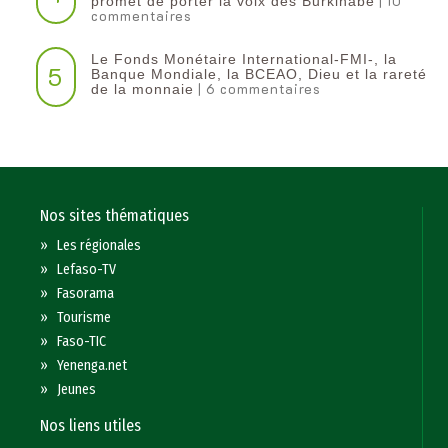
| 10
promet de porter la voix des Burkinabè
commentaires
Le Fonds Monétaire International-FMI-, la
5
Banque Mondiale, la BCEAO, Dieu et la rareté
| 6 commentaires
de la monnaie
Nos sites thématiques
»
Les régionales
»
Lefaso-TV
»
Fasorama
»
Tourisme
»
Faso-TIC
»
Yenenga.net
»
Jeunes
Nos liens utiles