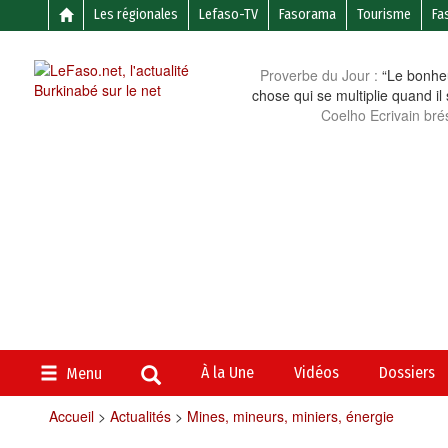
Les régionales
Lefaso-TV
Fasorama
Tourisme
Fa
Proverbe du Jour :
“Le bonheu
chose qui se multiplie quand il
Coelho Ecrivain brés
À la Une
Vidéos
Dossiers
Menu
Accueil
>
Actualités
>
Mines, mineurs, miniers, énergie