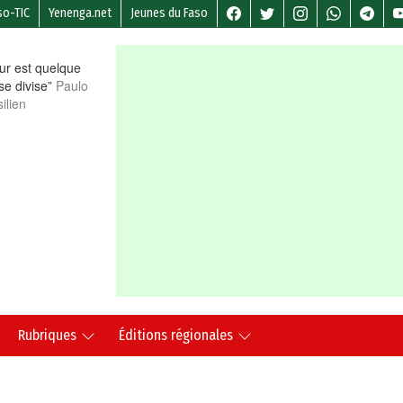
so-TIC
Yenenga.net
Jeunes du Faso
r est quelque
 se divise”
Paulo
ilien
Rubriques
Éditions régionales