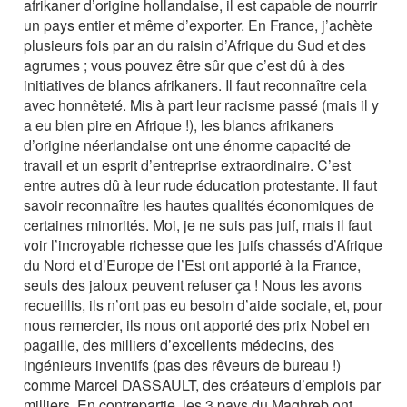
afrikaner d’origine hollandaise, il est capable de nourrir
un pays entier et même d’exporter. En France, j’achète
plusieurs fois par an du raisin d’Afrique du Sud et des
agrumes ; vous pouvez être sûr que c’est dû à des
initiatives de blancs afrikaners. Il faut reconnaître cela
avec honnêteté. Mis à part leur racisme passé (mais il y
a eu bien pire en Afrique !), les blancs afrikaners
d’origine néerlandaise ont une énorme capacité de
travail et un esprit d’entreprise extraordinaire. C’est
entre autres dû à leur rude éducation protestante. Il faut
savoir reconnaître les hautes qualités économiques de
certaines minorités. Moi, je ne suis pas juif, mais il faut
voir l’incroyable richesse que les juifs chassés d’Afrique
du Nord et d’Europe de l’Est ont apporté à la France,
seuls des jaloux peuvent refuser ça ! Nous les avons
recueillis, ils n’ont pas eu besoin d’aide sociale, et, pour
nous remercier, ils nous ont apporté des prix Nobel en
pagaille, des milliers d’excellents médecins, des
ingénieurs inventifs (pas des rêveurs de bureau !)
comme Marcel DASSAULT, des créateurs d’emplois par
milliers. En contrepartie, les 3 pays du Maghreb ont