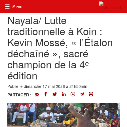
Accueil
>
Actualités
>
Sport
Menu
Nayala/ Lutte
traditionnelle à Koin :
Kevin Mossé, « l’Étalon
déchaîné », sacré
champion de la 4ᵉ
édition
Publié le dimanche 17 mai 2026 à 21h50min
PARTAGER :