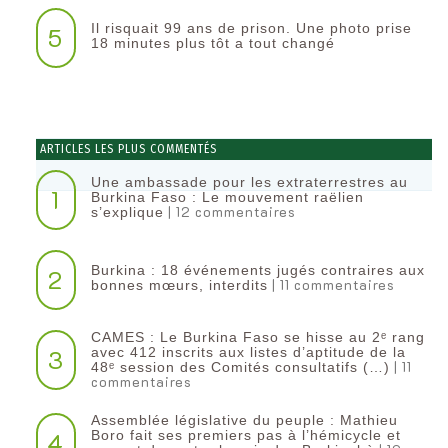
Il risquait 99 ans de prison. Une photo prise
5
18 minutes plus tôt a tout changé
ARTICLES LES PLUS COMMENTÉS
Une ambassade pour les extraterrestres au
1
Burkina Faso : Le mouvement raëlien
| 12 commentaires
s’explique
Burkina : 18 événements jugés contraires aux
2
| 11 commentaires
bonnes mœurs, interdits
CAMES : Le Burkina Faso se hisse au 2ᵉ rang
3
avec 412 inscrits aux listes d’aptitude de la
| 11
48ᵉ session des Comités consultatifs (…)
commentaires
Assemblée législative du peuple : Mathieu
4
Boro fait ses premiers pas à l’hémicycle et