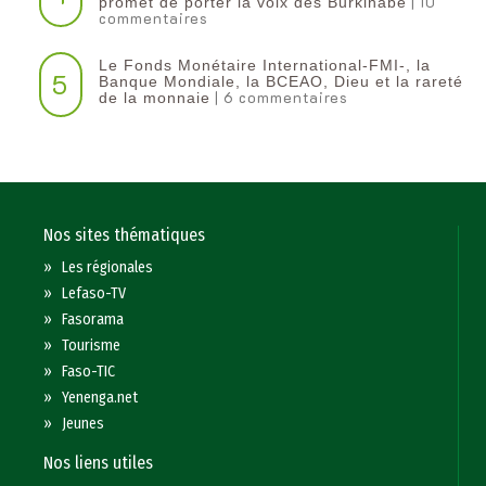
| 10
promet de porter la voix des Burkinabè
commentaires
Le Fonds Monétaire International-FMI-, la
5
Banque Mondiale, la BCEAO, Dieu et la rareté
| 6 commentaires
de la monnaie
Nos sites thématiques
»
Les régionales
»
Lefaso-TV
»
Fasorama
»
Tourisme
»
Faso-TIC
»
Yenenga.net
»
Jeunes
Nos liens utiles