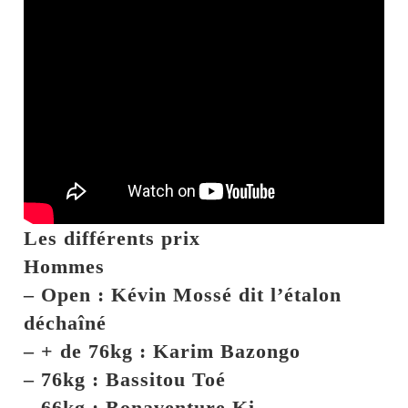
Les différents prix
Hommes
–
Open : Kévin Mossé dit l’étalon
déchaîné
–
+ de 76kg : Karim Bazongo
–
76kg : Bassitou Toé
–
66kg : Bonaventure Ki