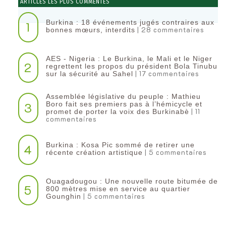
ARTICLES LES PLUS COMMENTÉS
Burkina : 18 événements jugés contraires aux
1
| 28 commentaires
bonnes mœurs, interdits
AES - Nigeria : Le Burkina, le Mali et le Niger
2
regrettent les propos du président Bola Tinubu
| 17 commentaires
sur la sécurité au Sahel
Assemblée législative du peuple : Mathieu
3
Boro fait ses premiers pas à l’hémicycle et
| 11
promet de porter la voix des Burkinabè
commentaires
Burkina : Kosa Pic sommé de retirer une
4
| 5 commentaires
récente création artistique
Ouagadougou : Une nouvelle route bitumée de
5
800 mètres mise en service au quartier
| 5 commentaires
Gounghin