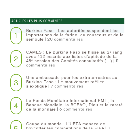
ARTICLES LES PLUS COMMENTÉS
Burkina Faso : Les autorités suspendent les
1
importations de la farine, du couscous et de la
| 20 commentaires
semoule
CAMES : Le Burkina Faso se hisse au 2ᵉ rang
2
avec 412 inscrits aux listes d’aptitude de la
| 11
48ᵉ session des Comités consultatifs (…)
commentaires
Une ambassade pour les extraterrestres au
3
Burkina Faso : Le mouvement raëlien
| 7 commentaires
s’explique
Le Fonds Monétaire International-FMI-, la
4
Banque Mondiale, la BCEAO, Dieu et la rareté
| 6 commentaires
de la monnaie
Coupe du monde : L’UEFA menace de
5
| 3
boycotter les compétitions de la FIFA