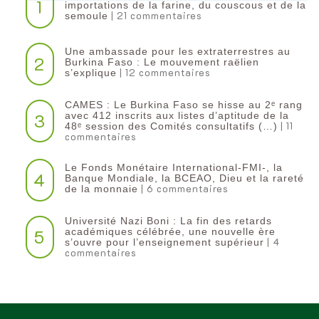
1
importations de la farine, du couscous et de la
| 21 commentaires
semoule
Une ambassade pour les extraterrestres au
2
Burkina Faso : Le mouvement raëlien
| 12 commentaires
s’explique
CAMES : Le Burkina Faso se hisse au 2ᵉ rang
3
avec 412 inscrits aux listes d’aptitude de la
| 11
48ᵉ session des Comités consultatifs (…)
commentaires
Le Fonds Monétaire International-FMI-, la
4
Banque Mondiale, la BCEAO, Dieu et la rareté
| 6 commentaires
de la monnaie
Université Nazi Boni : La fin des retards
5
académiques célébrée, une nouvelle ère
| 4
s’ouvre pour l’enseignement supérieur
commentaires