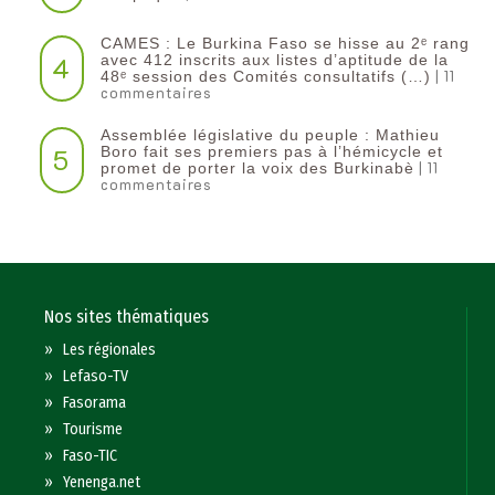
CAMES : Le Burkina Faso se hisse au 2ᵉ rang
4
avec 412 inscrits aux listes d’aptitude de la
| 11
48ᵉ session des Comités consultatifs (…)
commentaires
Assemblée législative du peuple : Mathieu
5
Boro fait ses premiers pas à l’hémicycle et
| 11
promet de porter la voix des Burkinabè
commentaires
Nos sites thématiques
»
Les régionales
»
Lefaso-TV
»
Fasorama
»
Tourisme
»
Faso-TIC
»
Yenenga.net