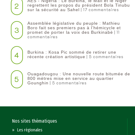
AES - Nigeria : Le Burkina, le Mali et le Niger
2
regrettent les propos du président Bola Tinubu
| 17 commentaires
sur la sécurité au Sahel
Assemblée législative du peuple : Mathieu
3
Boro fait ses premiers pas à l’hémicycle et
| 11
promet de porter la voix des Burkinabè
commentaires
Burkina : Kosa Pic sommé de retirer une
4
| 5 commentaires
récente création artistique
Ouagadougou : Une nouvelle route bitumée de
5
800 mètres mise en service au quartier
| 5 commentaires
Gounghin
Nos sites thématiques
»
Les régionales