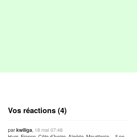
Vos réactions (4)
par
kwiliga
,
18 mai 07:48
Hum, France, Côte d’Ivoire, Algérie, Mauritanie,... Il ne