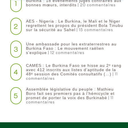
Burkina : 18 événements jugés contraires aux
1
| 20 commentaires
bonnes mœurs, interdits
AES - Nigeria : Le Burkina, le Mali et le Niger
2
regrettent les propos du président Bola Tinubu
| 15 commentaires
sur la sécurité au Sahel
Une ambassade pour les extraterrestres au
3
Burkina Faso : Le mouvement raëlien
| 12 commentaires
s’explique
CAMES : Le Burkina Faso se hisse au 2ᵉ rang
4
avec 412 inscrits aux listes d’aptitude de la
| 11
48ᵉ session des Comités consultatifs (…)
commentaires
Assemblée législative du peuple : Mathieu
5
Boro fait ses premiers pas à l’hémicycle et
| 11
promet de porter la voix des Burkinabè
commentaires