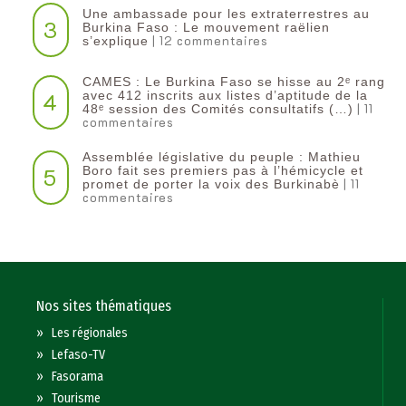
Une ambassade pour les extraterrestres au
3
Burkina Faso : Le mouvement raëlien
| 12 commentaires
s’explique
CAMES : Le Burkina Faso se hisse au 2ᵉ rang
4
avec 412 inscrits aux listes d’aptitude de la
| 11
48ᵉ session des Comités consultatifs (…)
commentaires
Assemblée législative du peuple : Mathieu
5
Boro fait ses premiers pas à l’hémicycle et
| 11
promet de porter la voix des Burkinabè
commentaires
Nos sites thématiques
»
Les régionales
»
Lefaso-TV
»
Fasorama
»
Tourisme