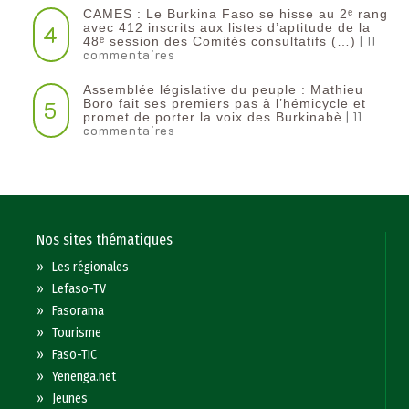
CAMES : Le Burkina Faso se hisse au 2ᵉ rang
4
avec 412 inscrits aux listes d’aptitude de la
| 11
48ᵉ session des Comités consultatifs (…)
commentaires
Assemblée législative du peuple : Mathieu
5
Boro fait ses premiers pas à l’hémicycle et
| 11
promet de porter la voix des Burkinabè
commentaires
Nos sites thématiques
»
Les régionales
»
Lefaso-TV
»
Fasorama
»
Tourisme
»
Faso-TIC
»
Yenenga.net
»
Jeunes