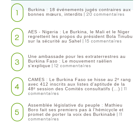
Burkina : 18 événements jugés contraires aux
1
| 20 commentaires
bonnes mœurs, interdits
AES - Nigeria : Le Burkina, le Mali et le Niger
2
regrettent les propos du président Bola Tinubu
| 15 commentaires
sur la sécurité au Sahel
Une ambassade pour les extraterrestres au
3
Burkina Faso : Le mouvement raëlien
| 12 commentaires
s’explique
CAMES : Le Burkina Faso se hisse au 2ᵉ rang
4
avec 412 inscrits aux listes d’aptitude de la
| 11
48ᵉ session des Comités consultatifs (…)
commentaires
Assemblée législative du peuple : Mathieu
5
Boro fait ses premiers pas à l’hémicycle et
| 11
promet de porter la voix des Burkinabè
commentaires