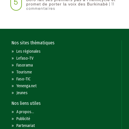
5
| 11
promet de porter la voix des Burkinabè
commentaires
Nos sites thématiques
»
Les régionales
»
Lefaso-TV
»
Fasorama
»
Tourisme
»
Faso-TIC
»
Yenenga.net
»
Jeunes
Nos liens utiles
»
A propos...
»
Publicité
»
Partenariat