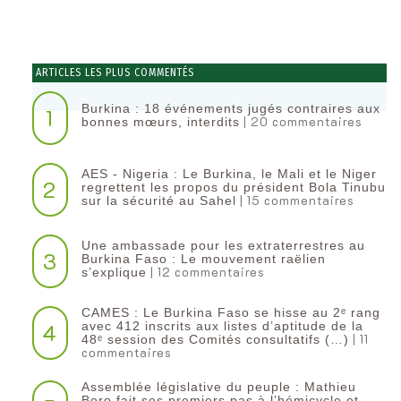
ARTICLES LES PLUS COMMENTÉS
Burkina : 18 événements jugés contraires aux
1
| 20 commentaires
bonnes mœurs, interdits
AES - Nigeria : Le Burkina, le Mali et le Niger
2
regrettent les propos du président Bola Tinubu
| 15 commentaires
sur la sécurité au Sahel
Une ambassade pour les extraterrestres au
3
Burkina Faso : Le mouvement raëlien
| 12 commentaires
s’explique
CAMES : Le Burkina Faso se hisse au 2ᵉ rang
4
avec 412 inscrits aux listes d’aptitude de la
| 11
48ᵉ session des Comités consultatifs (…)
commentaires
Assemblée législative du peuple : Mathieu
Boro fait ses premiers pas à l’hémicycle et