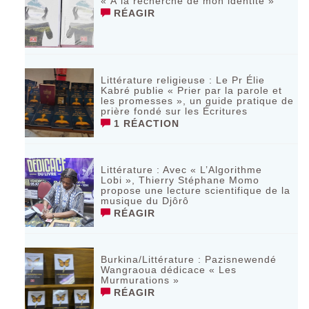
« À la recherche de mon identité »
RÉAGIR
Littérature religieuse : Le Pr Élie
Kabré publie « Prier par la parole et
les promesses », un guide pratique de
prière fondé sur les Écritures
1 RÉACTION
Littérature : Avec « L’Algorithme
Lobi », Thierry Stéphane Momo
propose une lecture scientifique de la
musique du Djôrô
RÉAGIR
Burkina/Littérature : Pazisnewendé
Wangraoua dédicace « Les
Murmurations »
RÉAGIR