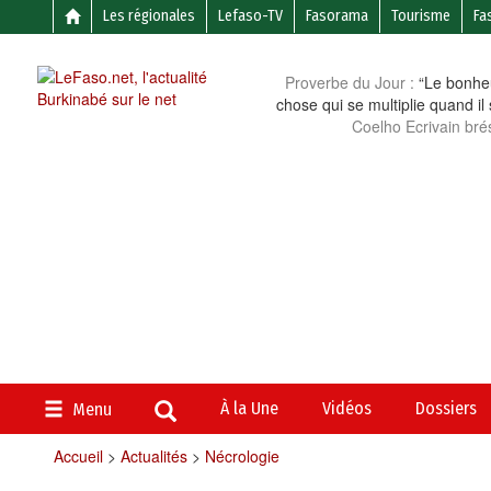
Les régionales
Lefaso-TV
Fasorama
Tourisme
Fa
Proverbe du Jour :
“Le bonheu
chose qui se multiplie quand il
Coelho Ecrivain brés
À la Une
Vidéos
Dossiers
Menu
Accueil
>
Actualités
>
Nécrologie