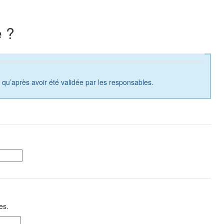
 ?
a qu’après avoir été validée par les responsables.
es.