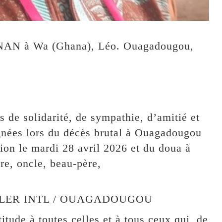
AN à Wa (Ghana), Léo. Ouagadougou,
 de solidarité, de sympathie, d’amitié et
gnées lors du décès brutal à Ouagadougou
tion le mardi 28 avril 2026 et du doua à
re, oncle, beau-père,
KELLER INTL / OUAGADOUGOU
itude à toutes celles et à tous ceux qui, de