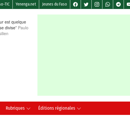
so-TIC
Yenenga.net
Jeunes du Faso
r est quelque
 se divise”
Paulo
ilien
Rubriques
Éditions régionales