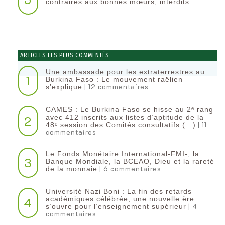
contraires aux bonnes mœurs, interdits
ARTICLES LES PLUS COMMENTÉS
Une ambassade pour les extraterrestres au
1
Burkina Faso : Le mouvement raëlien
| 12 commentaires
s’explique
CAMES : Le Burkina Faso se hisse au 2ᵉ rang
2
avec 412 inscrits aux listes d’aptitude de la
| 11
48ᵉ session des Comités consultatifs (…)
commentaires
Le Fonds Monétaire International-FMI-, la
3
Banque Mondiale, la BCEAO, Dieu et la rareté
| 6 commentaires
de la monnaie
Université Nazi Boni : La fin des retards
4
académiques célébrée, une nouvelle ère
| 4
s’ouvre pour l’enseignement supérieur
commentaires