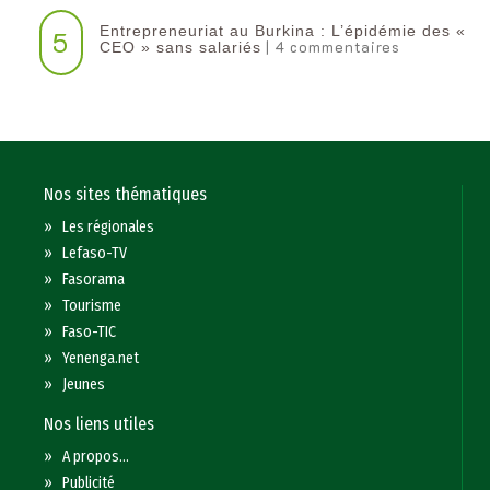
Entrepreneuriat au Burkina : L’épidémie des «
5
| 4 commentaires
CEO » sans salariés
Nos sites thématiques
»
Les régionales
»
Lefaso-TV
»
Fasorama
»
Tourisme
»
Faso-TIC
»
Yenenga.net
»
Jeunes
Nos liens utiles
»
A propos...
»
Publicité