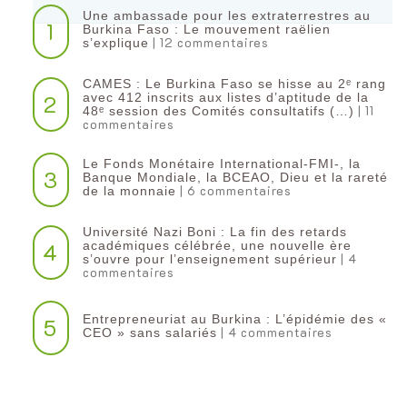
Une ambassade pour les extraterrestres au
1
Burkina Faso : Le mouvement raëlien
| 12 commentaires
s’explique
CAMES : Le Burkina Faso se hisse au 2ᵉ rang
2
avec 412 inscrits aux listes d’aptitude de la
| 11
48ᵉ session des Comités consultatifs (…)
commentaires
Le Fonds Monétaire International-FMI-, la
3
Banque Mondiale, la BCEAO, Dieu et la rareté
| 6 commentaires
de la monnaie
Université Nazi Boni : La fin des retards
4
académiques célébrée, une nouvelle ère
| 4
s’ouvre pour l’enseignement supérieur
commentaires
Entrepreneuriat au Burkina : L’épidémie des «
5
| 4 commentaires
CEO » sans salariés