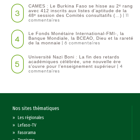
CAMES : Le Burkina Faso se hisse au 2ᵉ rang
3
avec 412 inscrits aux listes d’aptitude de la
| 11
48ᵉ session des Comités consultatifs (…)
commentaires
Le Fonds Monétaire International-FMI-, la
4
Banque Mondiale, la BCEAO, Dieu et la rareté
| 6 commentaires
de la monnaie
Université Nazi Boni : La fin des retards
5
académiques célébrée, une nouvelle ère
| 4
s’ouvre pour l’enseignement supérieur
commentaires
Nos sites thématiques
»
Les régionales
»
Lefaso-TV
»
Fasorama