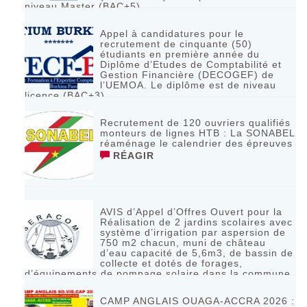
niveau Master (BAC+5)
RÉAGIR
Appel à candidatures pour le
recrutement de cinquante (50)
étudiants en première année du
Diplôme d’Etudes de Comptabilité et
Gestion Financière (DECOGEF) de
l’UEMOA. Le diplôme est de niveau
licence (BAC+3)
RÉAGIR
Recrutement de 120 ouvriers qualifiés
monteurs de lignes HTB : La SONABEL
réaménage le calendrier des épreuves
RÉAGIR
AVIS d’Appel d’Offres Ouvert pour la
Réalisation de 2 jardins scolaires avec
système d’irrigation par aspersion de
750 m2 chacun, muni de château
d’eau capacité de 5,6m3, de bassin de
collecte et dotés de forages,
d’équipements de pompage solaire dans la commune
de Bagassi région des BANKUI
RÉAGIR
CAMP ANGLAIS OUAGA-ACCRA 2026 :