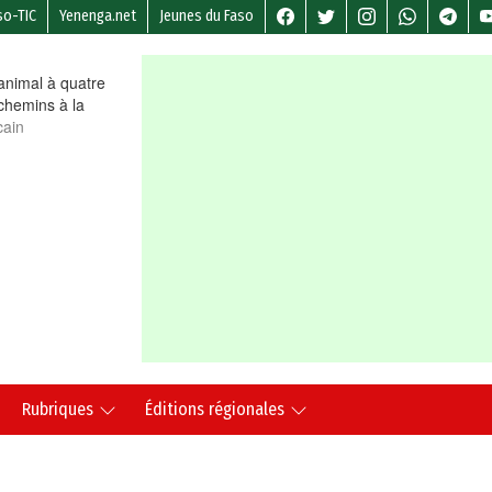
so-TIC
Yenenga.net
Jeunes du Faso
nimal à quatre
chemins à la
cain
Rubriques
Éditions régionales