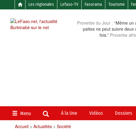
Les régionales
Lefaso-TV
Fasorama
Tourisme
Fa
Proverbe du Jour :
“Même un a
pattes ne peut suivre deux 
fois.”
Proverbe afri
À la Une
Vidéos
Dossiers
Menu
Accueil
>
Actualités
>
Société