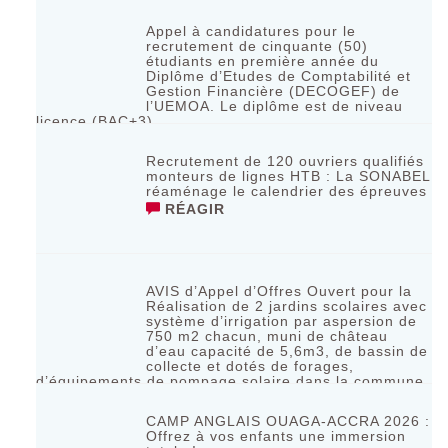
RÉAGIR
Appel à candidatures pour le
recrutement de cinquante (50)
étudiants en première année du
Diplôme d’Etudes de Comptabilité et
Gestion Financière (DECOGEF) de
l’UEMOA. Le diplôme est de niveau
licence (BAC+3)
RÉAGIR
Recrutement de 120 ouvriers qualifiés
monteurs de lignes HTB : La SONABEL
réaménage le calendrier des épreuves
RÉAGIR
AVIS d’Appel d’Offres Ouvert pour la
Réalisation de 2 jardins scolaires avec
système d’irrigation par aspersion de
750 m2 chacun, muni de château
d’eau capacité de 5,6m3, de bassin de
collecte et dotés de forages,
d’équipements de pompage solaire dans la commune
de Bagassi région des BANKUI
RÉAGIR
CAMP ANGLAIS OUAGA-ACCRA 2026 :
Offrez à vos enfants une immersion