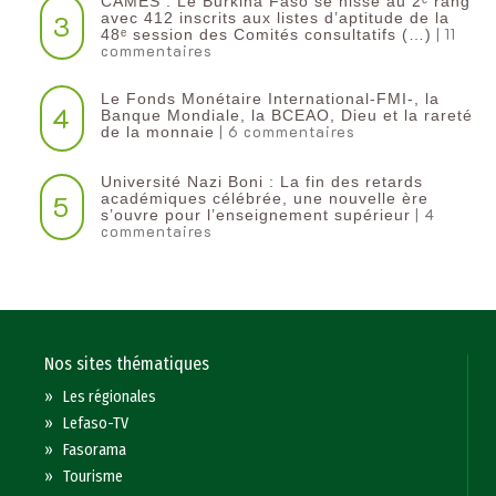
CAMES : Le Burkina Faso se hisse au 2ᵉ rang
3
avec 412 inscrits aux listes d’aptitude de la
| 11
48ᵉ session des Comités consultatifs (…)
commentaires
Le Fonds Monétaire International-FMI-, la
4
Banque Mondiale, la BCEAO, Dieu et la rareté
| 6 commentaires
de la monnaie
Université Nazi Boni : La fin des retards
5
académiques célébrée, une nouvelle ère
| 4
s’ouvre pour l’enseignement supérieur
commentaires
Nos sites thématiques
»
Les régionales
»
Lefaso-TV
»
Fasorama
»
Tourisme