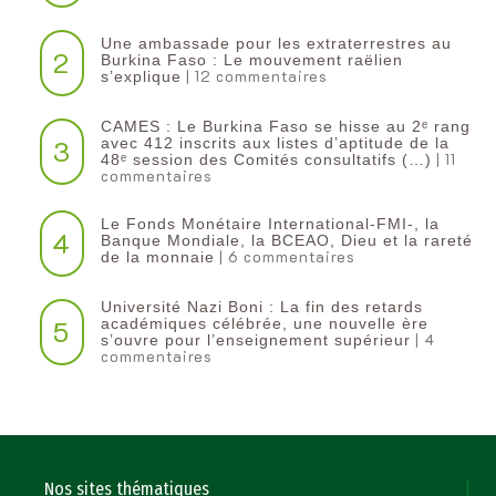
Une ambassade pour les extraterrestres au
2
Burkina Faso : Le mouvement raëlien
| 12 commentaires
s’explique
CAMES : Le Burkina Faso se hisse au 2ᵉ rang
3
avec 412 inscrits aux listes d’aptitude de la
| 11
48ᵉ session des Comités consultatifs (…)
commentaires
Le Fonds Monétaire International-FMI-, la
4
Banque Mondiale, la BCEAO, Dieu et la rareté
| 6 commentaires
de la monnaie
Université Nazi Boni : La fin des retards
5
académiques célébrée, une nouvelle ère
| 4
s’ouvre pour l’enseignement supérieur
commentaires
Nos sites thématiques