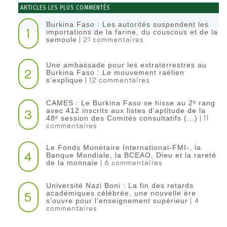
ARTICLES LES PLUS COMMENTÉS
Burkina Faso : Les autorités suspendent les
1
importations de la farine, du couscous et de la
| 21 commentaires
semoule
Une ambassade pour les extraterrestres au
2
Burkina Faso : Le mouvement raëlien
| 12 commentaires
s’explique
CAMES : Le Burkina Faso se hisse au 2ᵉ rang
3
avec 412 inscrits aux listes d’aptitude de la
| 11
48ᵉ session des Comités consultatifs (…)
commentaires
Le Fonds Monétaire International-FMI-, la
4
Banque Mondiale, la BCEAO, Dieu et la rareté
| 6 commentaires
de la monnaie
Université Nazi Boni : La fin des retards
5
académiques célébrée, une nouvelle ère
| 4
s’ouvre pour l’enseignement supérieur
commentaires