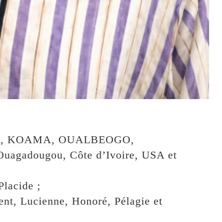
ULI, KOAMA, OUALBEOGO,
gadougou, Côte d’Ivoire, USA et
acide ;
ent, Lucienne, Honoré, Pélagie et