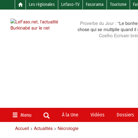
Les régionales
Lefaso-TV
Fasorama
Tourisme
Fa
Proverbe du Jour :
“Le bonheu
chose qui se multiplie quand il
Coelho Ecrivain brés
À la Une
Vidéos
Dossiers
Menu
Accueil
>
Actualités
>
Nécrologie