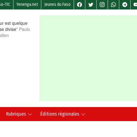
so-TIC
Yenenga.net
Jeunes du Faso
r est quelque
 se divise”
Paulo
ilien
Rubriques
Éditions régionales