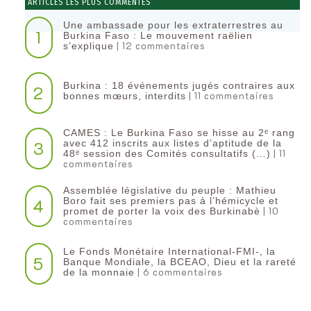
ARTICLES LES PLUS COMMENTÉS
Une ambassade pour les extraterrestres au
1
Burkina Faso : Le mouvement raëlien
| 12 commentaires
s’explique
Burkina : 18 événements jugés contraires aux
2
| 11 commentaires
bonnes mœurs, interdits
CAMES : Le Burkina Faso se hisse au 2ᵉ rang
3
avec 412 inscrits aux listes d’aptitude de la
| 11
48ᵉ session des Comités consultatifs (…)
commentaires
Assemblée législative du peuple : Mathieu
4
Boro fait ses premiers pas à l’hémicycle et
| 10
promet de porter la voix des Burkinabè
commentaires
Le Fonds Monétaire International-FMI-, la
5
Banque Mondiale, la BCEAO, Dieu et la rareté
| 6 commentaires
de la monnaie