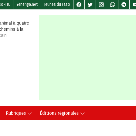
so-TIC
Yenenga.net
Jeunes du Faso
nimal à quatre
chemins à la
cain
Rubriques
Éditions régionales