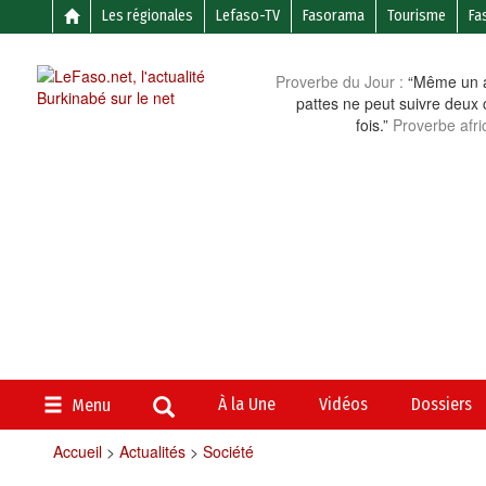
Les régionales
Lefaso-TV
Fasorama
Tourisme
Fa
Proverbe du Jour :
“Même un a
pattes ne peut suivre deux 
fois.”
Proverbe afri
À la Une
Vidéos
Dossiers
Menu
Accueil
>
Actualités
>
Société