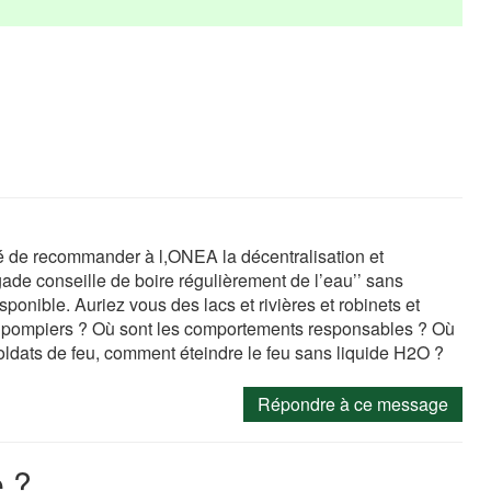
ié de recommander à l,ONEA la décentralisation et
igade conseille de boire régulièrement de l’eau’’ sans
ponible. Auriez vous des lacs et rivières et robinets et
rs pompiers ? Où sont les comportements responsables ? Où
Soldats de feu, comment éteindre le feu sans liquide H2O ?
Répondre à ce message
 ?